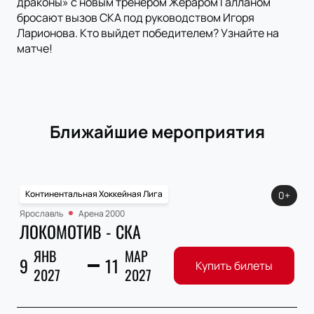
драконы» с новым тренером Жераром Галланом
бросают вызов СКА под руководством Игоря
Ларионова. Кто выйдет победителем? Узнайте на
матче!
Ближайшие мероприятия
Континентальная Хоккейная Лига
0+
Ярославль
Арена 2000
ЛОКОМОТИВ - СКА
ЯНВ
МАР
9
11
Купить билеты
2027
2027