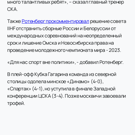
много талантливых ребят», – сказал главный тренер
СКА.
Также
Ротенберг прокомментировал
решение совета
IIHF отстранить сборные России и Белоруссии от
международных соревнований на неопределенный
срок и лишение Омска и Новосибирска права на
проведение молодежного чемпионата мира - 2023.
«Для нас спорт вне политики», - добавил Ротенберг.
В плей-офф Кубка Гагарина команда из северной
столицы одолела минское «Динамо» (4-0),
«Спартак» (4-1), но уступила в финале Западной
конференции ЦСКА (3-4). Позже москвичи завоевали
трофей.