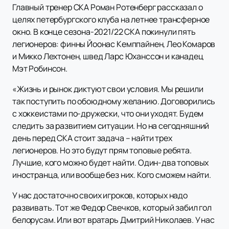
Главный тренер СКА Роман Ротенберг рассказал о
целях петербургского клуба на летнее трансферное
окно. В конце сезона-2021/22 СКА покинули пять
легионеров: финны Йоонас Кемппайнен, Лео Комаров
и Микко Лехтонен, швед Ларс Юханссон и канадец
Мэт Робинсон.
«Жизнь и рынок диктуют свои условия. Мы решили
так поступить по обоюдному желанию. Договорились
с хоккеистами по-дружески, что они уходят. Будем
следить за развитием ситуации. Но на сегодняшний
день перед СКА стоит задача – найти трех
легионеров. Но это будут прям топовые ребята.
Лучшие, кого можно будет найти. Один-два топовых
иностранца, или вообще без них. Кого сможем найти.
У нас достаточно своих игроков, которых надо
развивать. Тот же Федор Свечков, который забил гол
белорусам. Или вот вратарь Дмитрий Николаев. У нас