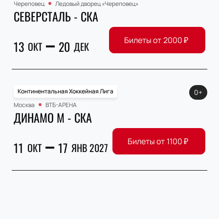
Череповец
Ледовый дворец «Череповец»
СЕВЕРСТАЛЬ - СКА
Билеты от
2000
₽
13
20
ОКТ
ДЕК
Континентальная Хоккейная Лига
0+
Москва
ВТБ-АРЕНА
ДИНАМО М - СКА
Билеты от
1100
₽
11
17
ОКТ
ЯНВ 2027