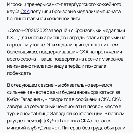
Игроки и тренеры санкт-петербургского хоккейного
клуба
СКА
получили бронзовые медали чемпионата
Континентальной хоккейной лиги.
«Сезон-2021/2022 завершён с бронзовыми медалями
КХЛ. Для многих армейцев награды стали первыми на
взрослом уровне. Эти медали принадлежат и всем
болельщикам, поддерживавшим СКА на протяжении
всего сезона — ваша поддержка на арене и у экранов
неизменно гнала команду вперёд и помогала
побеждать.
В следующем сезоне мы обязательно вернемся
сильнее и вместе с вами будем вновь сражаться за
Кубок Гагарина», – говорится в сообщении СКА. СКА
завершил регулярный чемпионат на первом месте в
турнирной таблице Западной конференции. В первом
раунде плей-офф Кубка Гагарина СКА достался
минский клуб «Динамо». Питерцы без труда обыграли