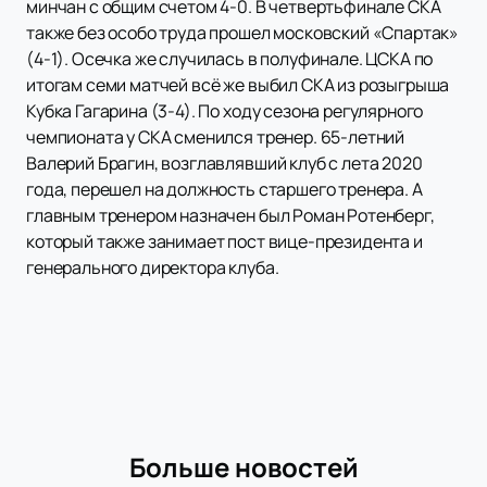
минчан с общим счетом 4-0. В четвертьфинале СКА
также без особо труда прошел московский «Спартак»
(4-1). Осечка же случилась в полуфинале. ЦСКА по
итогам семи матчей всё же выбил СКА из розыгрыша
Кубка Гагарина (3-4). По ходу сезона регулярного
чемпионата у СКА сменился тренер. 65-летний
Валерий Брагин, возглавлявший клуб с лета 2020
года, перешел на должность старшего тренера. А
главным тренером назначен был Роман Ротенберг,
который также занимает пост вице-президента и
генерального директора клуба.
Больше новостей