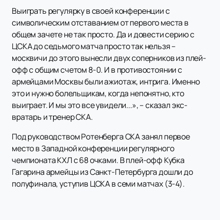
Выиграть регулярку в своей конференции с
символическим отставанием от первого места в
общем зачете не так просто. Да и довести серию с
ЦСКА до седьмого матча просто так нельзя –
москвичи до этого вынесли двух соперников из плей-
офф с общим счетом 8-0. И в противостоянии с
армейцами Москвы были ажиотаж, интрига. Именно
это и нужно болельщикам, когда непонятно, кто
выиграет. И мы это все увидели...», – сказал экс-
вратарь и тренер СКА.
Под руководством Ротенберга СКА занял первое
место в Западной конференции регулярного
чемпионата КХЛ с 68 очками. В плей-офф Кубка
Гагарина армейцы из Санкт-Петербурга дошли до
полуфинала, уступив ЦСКА в семи матчах (3-4).