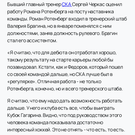
Бывший главный тренер
СКА
Сергей Черкас оценил
работу Романа Ротенберга на посту наставника
команды. Роман Ротенберг входил в тренерский штаб
Валерия Брагина, но в январе поменялся с ним
должностями, заняв должность рулевого. Брагин
стал его ассистентом.
«Я считаю, что для дебюта он отработал хорошо,
такому результату на старте карьеры любой бы
позавидовал. Кстати, как и Федоров, который пошел
со своей командой дальше, но СКА лучше был в
«регулярке». Отличная работа - не только
Ротенберга, конечно, но и всего тренерского штаба.
Я считаю, что ему надо дать возможность работать
дальше. У него и клуба есть все, чтобы выиграть
Кубок Гагарина. Видно, что под руководством этого
человека команда показывала достаточно
интересный хоккей. Это не отнять - что есть, то есть.