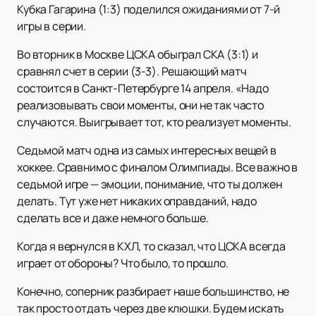
Кубка Гагарина (1:3) поделился ожиданиями от 7-й
игры в серии.
Во вторник в Москве ЦСКА обыграл СКА (3:1) и
сравнял счет в серии (3-3). Решающий матч
состоится в Санкт-Петербурге 14 апреля. «Надо
реализовывать свои моменты, они не так часто
случаются. Выигрывает тот, кто реализует моменты.
Седьмой матч одна из самых интересных вещей в
хоккее. Сравнимо с финалом Олимпиады. Все важно в
седьмой игре — эмоции, понимание, что ты должен
делать. Тут уже нет никаких оправданий, надо
сделать все и даже немного больше.
Когда я вернулся в КХЛ, то сказал, что ЦСКА всегда
играет от обороны? Что было, то прошло.
Конечно, соперник разбирает наше большинство, не
так просто отдать через две клюшки. Будем искать