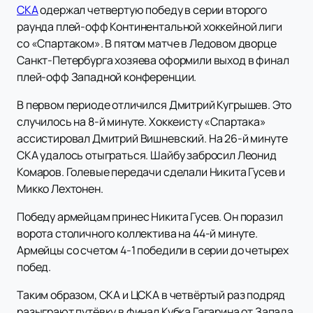
СКА
одержал четвертую победу в серии второго
раунда плей-офф Континентальной хоккейной лиги
со «Спартаком». В пятом матче в Ледовом дворце
Санкт-Петербурга хозяева оформили выход в финал
плей-офф Западной конференции.
В первом периоде отличился Дмитрий Кугрышев. Это
случилось на 8-й минуте. Хоккеисту «Спартака»
ассистировал Дмитрий Вишневский. На 26-й минуте
СКА удалось отыграться. Шайбу забросил Леонид
Комаров. Голевые передачи сделали Никита Гусев и
Микко Лехтонен.
Победу армейцам принес Никита Гусев. Он поразил
ворота столичного коллектива на 44-й минуте.
Армейцы со счетом 4-1 победили в серии до четырех
побед.
Таким образом, СКА и ЦСКА в четвёртый раз подряд
разыграют путёвку в финал Кубка Гагарина от Запада.