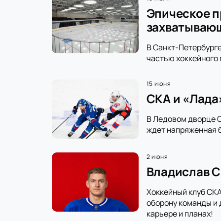
Эпическое п
захватываю
В Санкт-Петербурге
частью хоккейного 
15 июня
СКА и «Лада
В Ледовом дворце С
ждет напряженная б
2 июня
Владислав С
Хоккейный клуб СКА
оборону команды и 
карьере и планах!