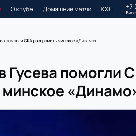
+7 
и
О клубе
Домашние матчи
КХЛ
Биле
ева помогли СКА разгромить минское «Динамо»
в Гусева помогли 
 минское «Динамо