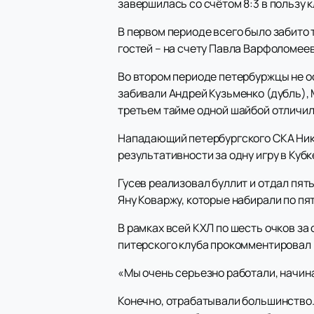
завершилась со счётом 8:3 в пользу 
В первом периоде всего было забито 
гостей – на счету Павла Варфоломее
Во втором периоде петербуржцы не о
забивали Андрей Кузьменко (дубль), 
третьем тайме одной шайбой отличил
Нападающий петербургского СКА Ники
результативности за одну игру в Кубк
Гусев реализовал буллит и отдал пя
Яну Коваржу, которые набирали по пят
В рамках всей КХЛ по шесть очков за
питерского клуба прокомментировал 
«Мы очень серьезно работали, начина
Конечно, отрабатывали большинство. 