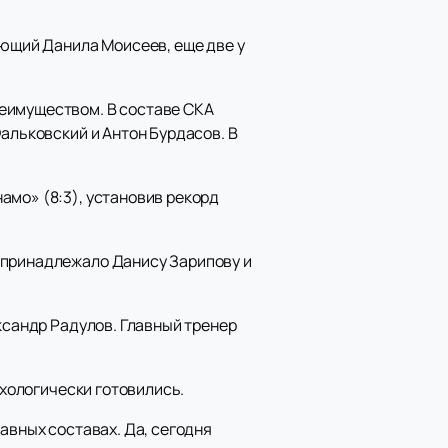
ающий Данила Моисеев, еще две у
реимуществом. В составе СКА
Фальковский и Антон Бурдасов. В
амо» (8:3), установив рекорд
 принадлежало Данису Зарипову и
ксандр Радулов. Главный тренер
ихологически готовились.
авных составах. Да, сегодня