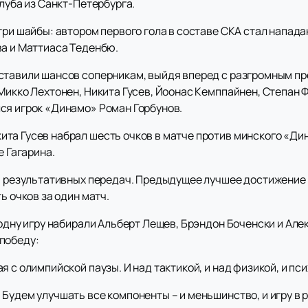
клуба из Санкт-Петербурга.
три шайбы: автором первого гола в составе СКА стал напад
ва и Маттиаса Теденбю.
ставили шансов соперникам, выйдя вперед с разгромным п
Микко Лехтонен, Никита Гусев, Йоонас Кемппайнен, Степан 
ся игрок «Динамо» Роман Горбунов.
та Гусев набрал шесть очков в матче против минского «Дин
е Гагарина.
ть результативных передач. Предыдущее лучшее достижение
ь очков за один матч.
 одну игру набирали Альберт Лещев, Брэндон Боченски и Але
победу:
я с олимпийской паузы. И над тактикой, и над физикой, и пс
Будем улучшать все компоненты – и меньшинство, и игру в р