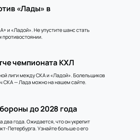
отив «Лады» в
» и «Ладой». Не упустите шанс стать
м противостоянии.
атче чемпионата КХЛ
ной лиги между СКА и «Ладой». Болельщиков
ч СКА — Лада можно на нашем сайте.
бороны до 2028 года
 два года. Ожидается, что он укрепит
кт-Петербурга. Узнайте больше о его