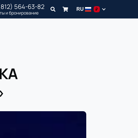
(812) 564-63-82
RU
₽
ты и бронирование
СКА
»