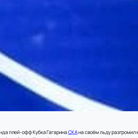
унда плей-офф Кубка Гагарина
СКА
на своём льду разгромил