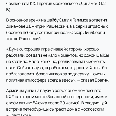
чемпионата КХЛ против московского «Динамо» (1:2
Б).
В основное время на шайбу Эмиля Галимова ответил
динамовец Дмитрий Рашевский, а в серии штрафных
бросков победу гостям принесли Оскар Линдберг и
тот же Рашевский.
«Думаю, хорошая игра с нашей стороны, хорошо
работали, создали немало моментов, но одной шайбы
не хватило. Надо, конечно, реализовывать моменты
свои. Сейчас пауза, поработаем, отдохнем. Хотел бы
поблагодарить болельщиков за поддержку — очень
приятная атмосфера всегда здесь», — сказал Брагин.
Армейцы ушли на паузу в регулярном чемпионате
КХЛ на втором месте Западной конференции, имея в
своём активе 54 очка после 39 матчей. В следующей
встрече петербуржцы сыграют дома с московским
«Спартаком».