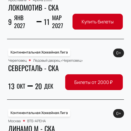
ЛОКОМОТИВ - СКА
ЯНВ
МАР
9
11
Купить билеты
2027
2027
Континентальная Хоккейная Лига
0+
Череповец
Ледовый дворец «Череповец»
СЕВЕРСТАЛЬ - СКА
Билеты от
2000
₽
13
20
ОКТ
ДЕК
Континентальная Хоккейная Лига
0+
Москва
ВТБ-АРЕНА
ДИНАМО М - СКА