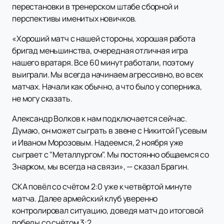
перестановки в тренерском штабе сборной и
перспективы именитых новичков.
«Хороший матч с нашей стороны, хорошая работа
бригад меньшинства, очередная отличная игра
нашего вратаря. Все 60 минут работали, поэтому
выиграли. Мы всегда начинаем агрессивно, во всех
матчах. Начали как обычно, а что было у соперника,
не могу сказать.
Александр Волков к нам подключается сейчас.
Думаю, он может сыграть в звене с Никитой Гусевым
и Иваном Морозовым. Надеемся, 2 ноября уже
сыграет с "Металлургом". Мы постоянно общаемся со
Знарком, мы всегда на связи», — сказал Брагин.
СКА повёл со счётом 2:0 уже к четвёртой минуте
матча. Далее армейский клуб уверенно
контролировал ситуацию, доведя матч до итоговой
победы со счётом 3:2.