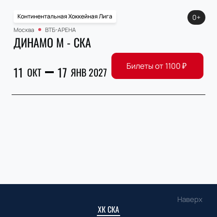
Континентальная Хоккейная Лига
0+
Москва
ВТБ-АРЕНА
ДИНАМО М - СКА
Билеты от
1100
₽
11
17
ОКТ
ЯНВ 2027
Наверх
ХК СКА