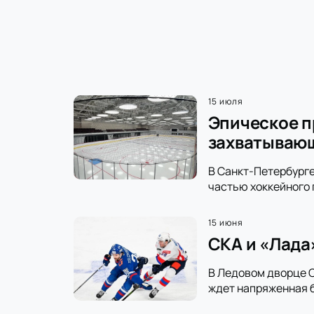
15 июля
Эпическое п
захватываю
В Санкт-Петербурге
частью хоккейного 
15 июня
СКА и «Лада
В Ледовом дворце С
ждет напряженная б