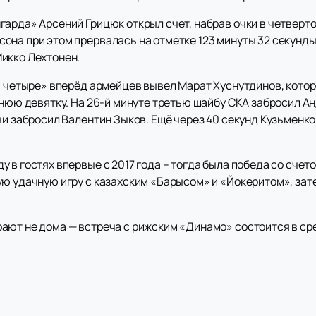
арда» Арсений Грицюк открыл счет, набрав очки в четверто
она при этом прервалась на отметке 123 минуты 32 секунды
икко Лехтонен.
на четыре» вперёд армейцев вывел Марат Хуснутдинов, кото
жнюю девятку. На 26-й минуте третью шайбу СКА забросил А
чи забросил Валентин Зыков. Ещё через 40 секунд Кузьменк
в гостях впервые с 2017 года – тогда была победа со счетом 
ую удачную игру с казахским «Барысом» и «Йокеритом», зат
ают не дома — встреча с рижским «Динамо» состоится в сре