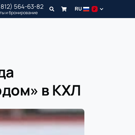
(812) 564-63-82
RU
₽
ты и бронирование
да
рдом» в КХЛ