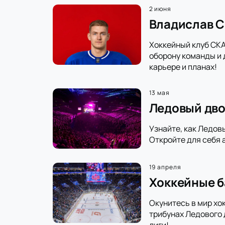
2 июня
Владислав С
Хоккейный клуб СКА
оборону команды и 
карьере и планах!
13 мая
Ледовый дво
Узнайте, как Ледов
Откройте для себя 
19 апреля
Хоккейные б
Окунитесь в мир хо
трибунах Ледового 
лиги!