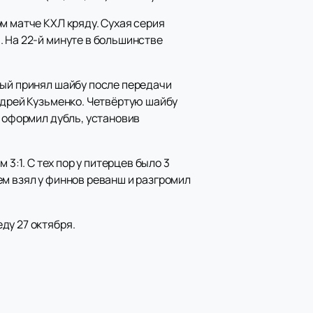
м матче КХЛ кряду. Сухая серия
. На 22-й минуте в большинстве
рый принял шайбу после передачи
ндрей Кузьменко. Четвёртую шайбу
о оформил дубль, установив
3:1. С тех пор у питерцев было 3
ем взял у финнов реванш и разгромил
ду 27 октября.