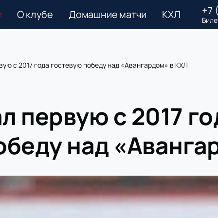
+7 
и
О клубе
Домашние матчи
КХЛ
Биле
ую с 2017 года гостевую победу над «Авангардом» в КХЛ
л первую с 2017 го
обеду над «Аванга