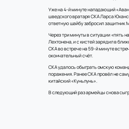
Уже на 4-й минуте нападающий «Аванг
шведского вратаря СКА Ларса Юхансс
ответную шайбу забросил защитник М
Через три минуты в ситуации «пять 
Лехтонена, и с кистей зарядил в бли
СКА во встрече на 59-й минуте встре
окончательный счёт.
СКА удалось обыграть омскую команду 
поражения. Ранее СКА провёл не сам
китайский «Куньлунь».
В следующий раз армейцы снова сыгр