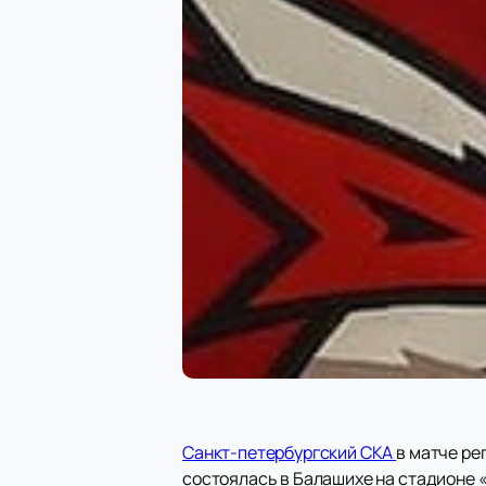
Санкт-петербургский СКА
в матче ре
состоялась в Балашихе на стадионе «А