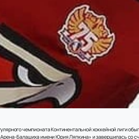
гулярного чемпионата Континентальной хоккейной лиги обы
рена-Балашиха имени Юрия Ляпкина» и завершилась со счётом