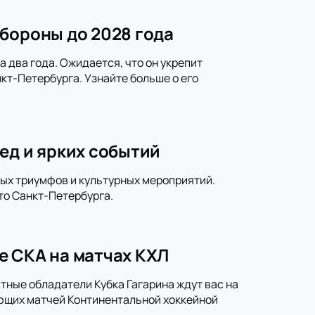
бороны до 2028 года
 два года. Ожидается, что он укрепит
кт-Петербурга. Узнайте больше о его
ед и ярких событий
ных триумфов и культурных мероприятий.
то Санкт-Петербурга.
е СКА на матчах КХЛ
тные обладатели Кубка Гагарина ждут вас на
ющих матчей Континентальной хоккейной