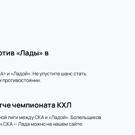
отив «Лады» в
» и «Ладой». Не упустите шанс стать
м противостоянии.
атче чемпионата КХЛ
ной лиги между СКА и «Ладой». Болельщиков
ч СКА — Лада можно на нашем сайте.