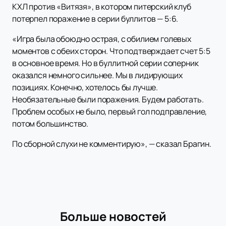
КХЛ против «Витязя», в котором питерский клуб
потерпел поражение в серии буллитов — 5:6.
«Игра была обоюдно острая, с обилием голевых
моментов с обеих сторон. Что подтверждает счет 5:5
в основное время. Но в буллитной серии соперник
оказался немного сильнее. Мы в лидирующих
позициях. Конечно, хотелось бы лучше.
Необязательные были поражения. Будем работать.
Проблем особых не было, первый гол подправление,
потом большинство.
По сборной слухи не комментирую», — сказал Брагин.
Больше новостей