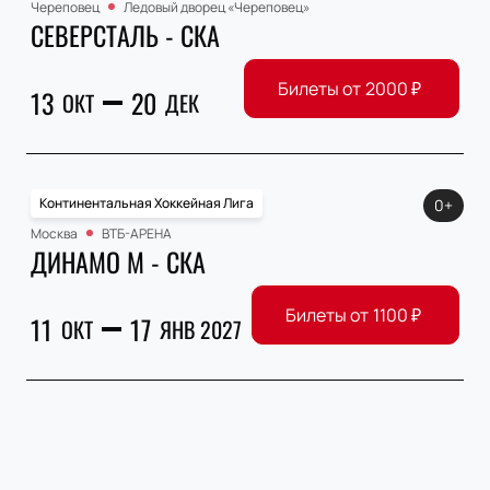
Череповец
Ледовый дворец «Череповец»
СЕВЕРСТАЛЬ - СКА
Билеты от
2000
₽
13
20
ОКТ
ДЕК
Континентальная Хоккейная Лига
0+
Москва
ВТБ-АРЕНА
ДИНАМО М - СКА
Билеты от
1100
₽
11
17
ОКТ
ЯНВ 2027