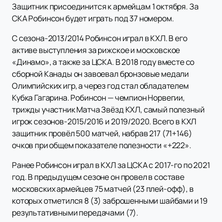
Защитник присоединится к армейцам 1 октября. За
СКА Робинсон будет играть под 37 номером.
С сезона-2013/2014 Робинсон играл в КХЛ. В его
активе выступления за рижское и московское
«Динамо», а также за ЦСКА. В 2018 году вместе со
сборной Канады он завоевал бронзовые медали
Олимпийских игр, а через год стал обладателем
Кубка Гагарина. Робинсон — чемпион Норвегии,
трижды участник Матча Звёзд КХЛ, самый полезный
игрок сезонов-2015/2016 и 2019/2020. Всего в КХЛ
защитник провёл 500 матчей, набрав 217 (71+146)
очков при общем показателе полезности «+222».
Ранее Робинсон играл в КХЛ за ЦСКА с 2017-го по 2021
год. В предыдущем сезоне он провел в составе
московских армейцев 75 матчей (23 плей-офф), в
которых отметился 8 (3) заброшенными шайбами и 19
результативными передачами (7).