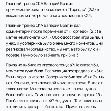
Главный тренер СКА Валерий Брагин
прокомментировал поражение от "Торпедо" (2:3) в
выездном матче регулярного чемпионата КХЛ.
Главный тренер СКА Валерий Брагин дал
комментарий после поражения от «Торпедо» (2:3) в
матче чемпионата КХЛ. «Обоюдоострая игра была, и
у нас, и у соперника было очень много моментов. Они
реализовали большинство, мы нет, а это был ключ к
победе. Нужно было забивать при 5 на 3.
Пауза не выбила из игрового тонуса? Не сказал бы,
моментов куча была. Реализация пострадала, а «5 на
5» мы хорошо играли. Соперник забил при «5 на 3», мы
нет. Конечно, это ключевой момент встречи. Бывают
такие матчи. Мы создали неплохие шансы, нужно
было забивать. Самонов вновь пропустил три шайбы.
Проблемы с психологией? Не думаю. Там такие голы,
что винить вратаря я бы не стал. Причина замены