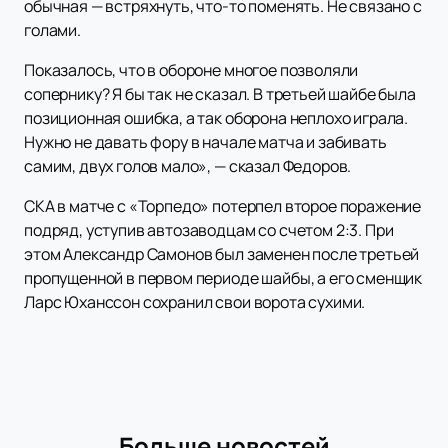
обычная — встряхнуть, что-то поменять. Не связано с
голами.
Показалось, что в обороне многое позволяли
сопернику? Я бы так не сказал. В третьей шайбе была
позиционная ошибка, а так оборона неплохо играла.
Нужно не давать фору в начале матча и забивать
самим, двух голов мало», — сказал Федоров.
СКА в матче с «Торпедо» потерпел второе поражение
подряд, уступив автозаводцам со счетом 2:3. При
этом Александр Самонов был заменен после третьей
пропущенной в первом периоде шайбы, а его сменщик
Ларс Юханссон сохранил свои ворота сухими.
Больше новостей