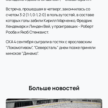
Встреча, прошедшая в четверг, закончилась со
счетом 3:2 (1:1, 0:1, 2:0) в пользу гостей, в составе
которых голы забили Кирилл Марченко, Фредрик
Хендемарк и Линден Вей, у проигравших - Роберт
Рооба и Якоб Стенквист.
СКА 4 сентября сыграли в гостях с ярославским
"Локомотивом", "Северсталь" днем позже приняли
минское "Динамо".
Больше новостей