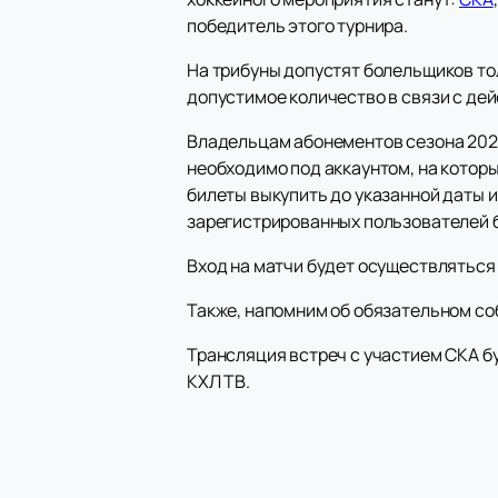
победитель этого турнира.
На трибуны допустят болельщиков тол
допустимое количество в связи с де
Владельцам абонементов сезона 2021/
необходимо под аккаунтом, на которы
билеты выкупить до указанной даты и
зарегистрированных пользователей б
Вход на матчи будет осуществляться
Также, напомним об обязательном со
Трансляция встреч с участием СКА бу
КХЛ ТВ.