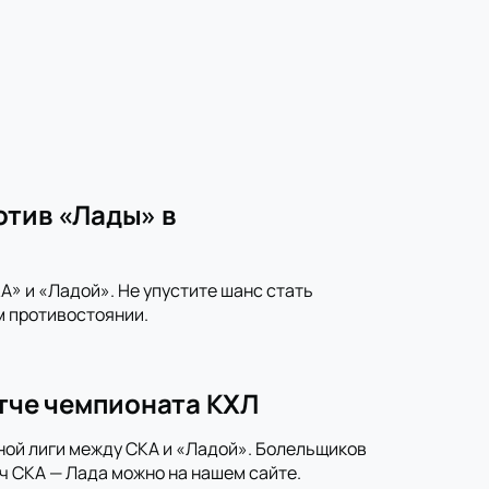
отив «Лады» в
» и «Ладой». Не упустите шанс стать
м противостоянии.
атче чемпионата КХЛ
ной лиги между СКА и «Ладой». Болельщиков
ч СКА — Лада можно на нашем сайте.