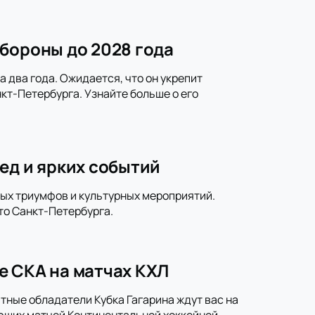
бороны до 2028 года
 два года. Ожидается, что он укрепит
кт-Петербурга. Узнайте больше о его
ед и ярких событий
ных триумфов и культурных мероприятий.
то Санкт-Петербурга.
е СКА на матчах КХЛ
тные обладатели Кубка Гагарина ждут вас на