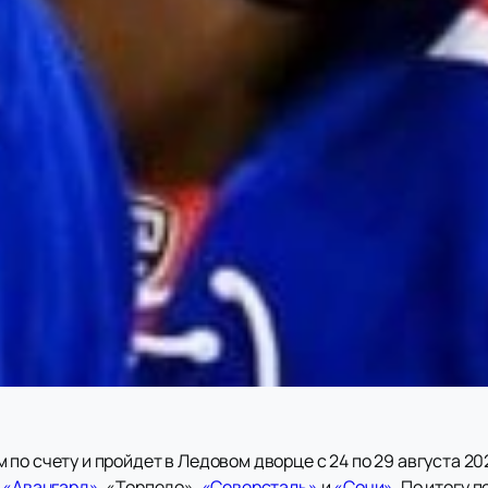
 по счету и пройдет в Ледовом дворце с 24 по 29 августа 2
,
«Авангард»
, «Торпедо»,
«Северсталь»
и
«Сочи»
. По итогу 