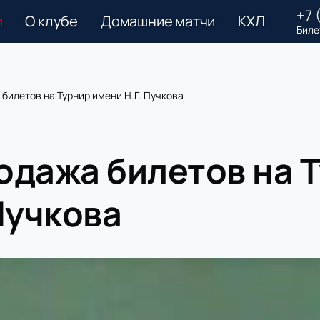
+7 
и
О клубе
Домашние матчи
КХЛ
Биле
билетов на Турнир имени Н.Г. Пучкова
одажа билетов на 
Пучкова