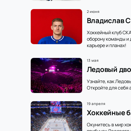
2 июня
Владислав С
Хоккейный клуб СКА
оборону команды и 
карьере и планах!
13 мая
Ледовый дво
Узнайте, как Ледов
Откройте для себя 
19 апреля
Хоккейные б
Окунитесь в мир хо