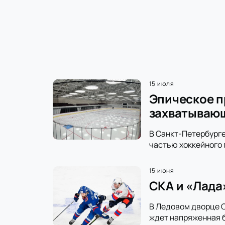
15 июля
Эпическое п
захватываю
В Санкт-Петербурге
частью хоккейного 
15 июня
СКА и «Лада
В Ледовом дворце С
ждет напряженная б