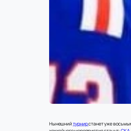
Нынешний
турнир
станет уже восьмым
хоккейного мероприятия станут:
СКА