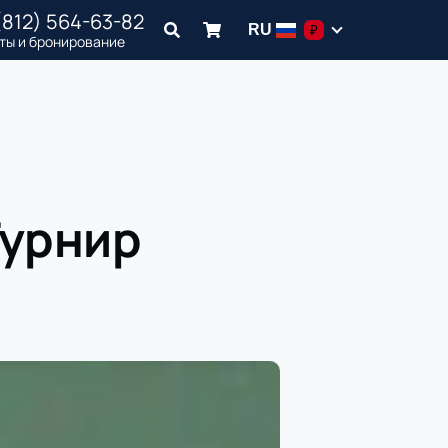
(812) 564-63-82
RU
₽
ты и бронирование
Турнир