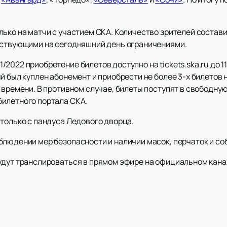
ько на матчи с участием СКА. Количество зрителей состави
йствующими на сегодняшний день ограничениями.
2022 приобретение билетов доступно на tickets.ska.ru до 1
й был куплен абонемент и приобрести не более 3-х билетов
 времени. В противном случае, билеты поступят в свободну
илетного портала СКА.
 только с пандуса Ледового дворца.
блюдении мер безопасности и наличии масок, перчаток и с
дут транслироваться в прямом эфире на официальном канале