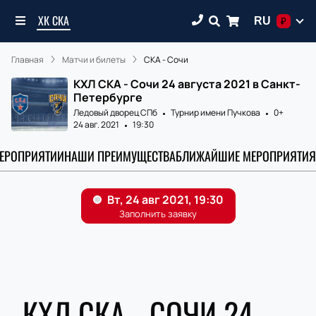
ХК СКА
RU
₽
Главная
Матчи и билеты
СКА - Сочи
КХЛ СКА - Сочи 24 августа 2021 в Санкт-
Петербурге
Ледовый дворец СПб
Турнир имени Пучкова
0+
24 авг. 2021
19:30
МЕРОПРИЯТИИ
НАШИ ПРЕИМУЩЕСТВА
БЛИЖАЙШИЕ МЕРОПРИЯТИЯ
КХЛ СКА - СОЧИ 24