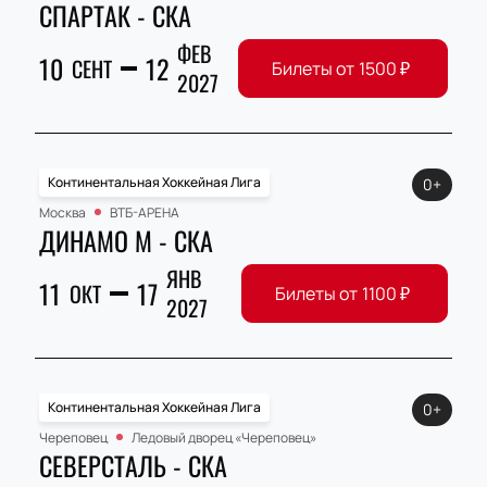
СПАРТАК - СКА
ФЕВ
10
12
СЕНТ
Билеты от
1500
₽
2027
Континентальная Хоккейная Лига
0+
Москва
ВТБ-АРЕНА
ДИНАМО М - СКА
ЯНВ
11
17
ОКТ
Билеты от
1100
₽
2027
Континентальная Хоккейная Лига
0+
Череповец
Ледовый дворец «Череповец»
СЕВЕРСТАЛЬ - СКА