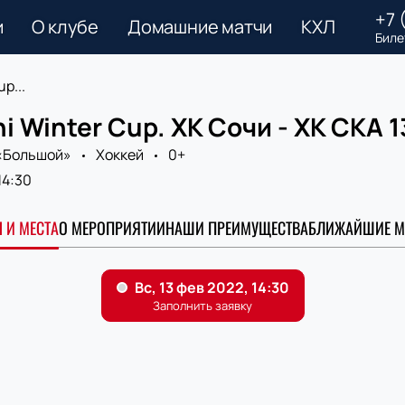
+7 
и
О клубе
Домашние матчи
КХЛ
Биле
p...
i Winter Cup. ХК Сочи - ХК СКА 
«Большой»
Хоккей
0+
14:30
 И МЕСТА
О МЕРОПРИЯТИИ
НАШИ ПРЕИМУЩЕСТВА
БЛИЖАЙШИЕ М