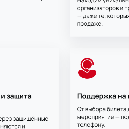
Находим уникальн
организаторов и 
— даже те, которы
продаже.
 и защита
Поддержка на 
От выбора билета 
мероприятие — под
через защищённые
телефону.
аняются и