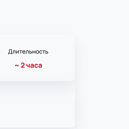
Длительность
~
2 часа