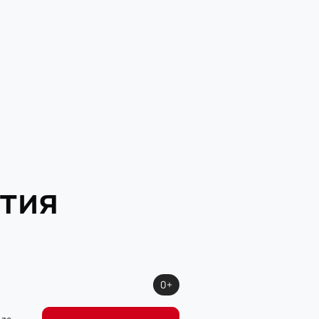
тия
0+