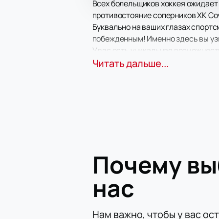
Всех болельщиков хоккея ожидает
противостояние соперников ХК Соч
Буквально на ваших глазах спортс
побежденным! Именно здесь вы узн
У вас есть уникальная возможнос
ваши эмоции и поддержка крайне 
Читать дальше...
спортивные эмоции, которые може
Бескомпромиссная, отчаянная вст
Почему в
нас
Нам важно, чтобы у вас ос