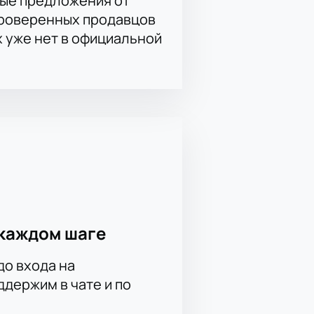
ые предложения от
проверенных продавцов
х уже нет в официальной
каждом шаге
до входа на
держим в чате и по