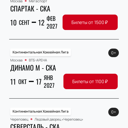
Москва
Мегаспорт
СПАРТАК - СКА
ФЕВ
10
12
СЕНТ
Билеты от
1500
₽
2027
Континентальная Хоккейная Лига
0+
Москва
ВТБ-АРЕНА
ДИНАМО М - СКА
ЯНВ
11
17
ОКТ
Билеты от
1100
₽
2027
Континентальная Хоккейная Лига
0+
Череповец
Ледовый дворец «Череповец»
СЕВЕРСТАЛЬ - СКА