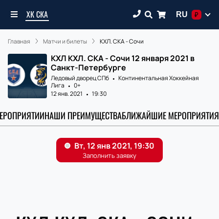
ХК СКА
RU
₽
Главная
Матчи и билеты
КХЛ. СКА - Сочи
КХЛ КХЛ. СКА - Сочи 12 января 2021 в
Санкт-Петербурге
Ледовый дворец СПб
Континентальная Хоккейная
Лига
0+
12 янв. 2021
19:30
МЕРОПРИЯТИИ
НАШИ ПРЕИМУЩЕСТВА
БЛИЖАЙШИЕ МЕРОПРИЯТИЯ