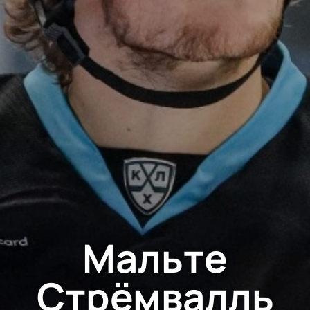
Мальте
Стрёмвалль