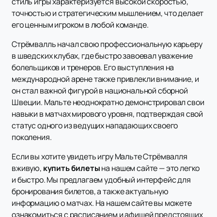
стиль игры характеризуется высокой скоростью,
точностью и стратегическим мышлением, что делает
его ценным игроком в любой команде.
Стрёмвалль начал свою профессиональную карьеру
в шведских клубах, где быстро завоевал уважение
болельщиков и тренеров. Его выступления на
международной арене также привлекли внимание, и
он стал важной фигурой в национальной сборной
Швеции. Мальте неоднократно демонстрировал свои
навыки в матчах мирового уровня, подтверждая свой
статус одного из ведущих нападающих своего
поколения.
Если вы хотите увидеть игру Мальте Стрёмвалля
вживую,
купить билеты
на нашем сайте — это легко
и быстро. Мы предлагаем удобный интерфейс для
бронирования билетов, а также актуальную
информацию о матчах. На нашем сайте вы можете
ознакомиться с расписанием и афишей предстоящих