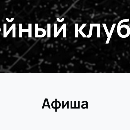
йный клу
Афиша