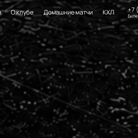
+7 
и
О клубе
Домашние матчи
КХЛ
Биле