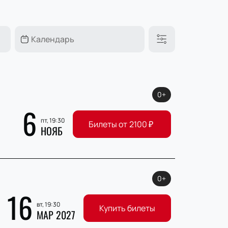
0+
6
пт, 19:30
Билеты от
2100
₽
НОЯБ
0+
16
вт, 19:30
Купить билеты
МАР 2027