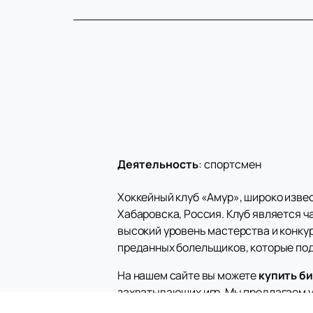
Деятельность
:
спортсмен
Хоккейный клуб «Амур», широко изве
Хабаровска, Россия. Клуб является 
высокий уровень мастерства и конку
преданных болельщиков, которые под
На нашем сайте вы можете
купить б
захватывающих игр. Мы предлагаем у
поддержке своей любимой команды. К