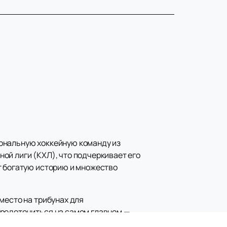
иональную хоккейную команду из
ой лиги (КХЛ), что подчеркивает его
т богатую историю и множество
 место на трибунах для
средоточиться на самом главном —
посмотреть на нашем сайте, что