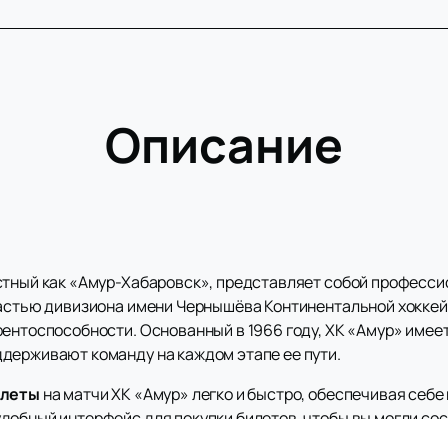
Описание
стный как «Амур-Хабаровск», представляет собой професс
частью дивизиона имени Чернышёва Континентальной хоккейн
рентоспособности. Основанный в 1966 году, ХК «Амур» имее
держивают команду на каждом этапе ее пути.
илеты
на матчи ХК «Амур» легко и быстро, обеспечивая себе
добный интерфейс для покупки билетов, чтобы вы могли со
роме того, расписание матчей и афишу мероприятий можно 