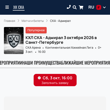
ХК СКА
RU
₽
Главная
Матчи и билеты
СКА - Адмирал
Популярное
КХЛ СКА - Адмирал 3 октября 2026 в
Санкт-Петербурге
СКА Арена
Континентальная Хоккейная Лига
0+
3 окт.
16:00
МЕРОПРИЯТИИ
НАШИ ПРЕИМУЩЕСТВА
БЛИЖАЙШИЕ МЕРОПРИЯТИЯ