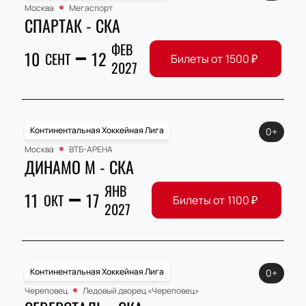
Москва
Мегаспорт
СПАРТАК - СКА
ФЕВ
10
12
СЕНТ
Билеты от
1500
₽
2027
Континентальная Хоккейная Лига
0+
Москва
ВТБ-АРЕНА
ДИНАМО М - СКА
ЯНВ
11
17
ОКТ
Билеты от
1100
₽
2027
Континентальная Хоккейная Лига
0+
Череповец
Ледовый дворец «Череповец»