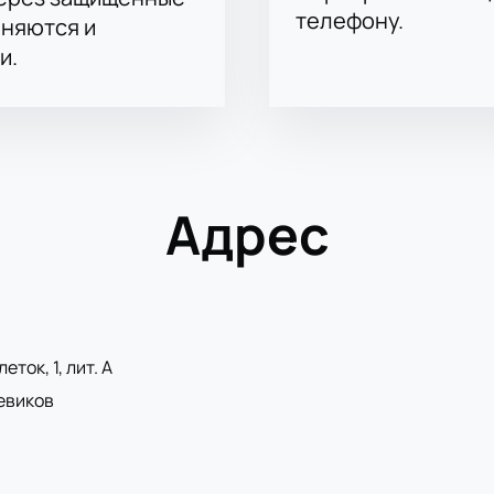
телефону.
аняются и
и.
Адрес
ток, 1, лит. А
евиков