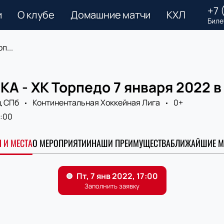
+7 
и
О клубе
Домашние матчи
КХЛ
Биле
п...
КА - ХК Торпедо 7 января 2022 
ц СПб
Континентальная Хоккейная Лига
0+
7:00
 И МЕСТА
О МЕРОПРИЯТИИ
НАШИ ПРЕИМУЩЕСТВА
БЛИЖАЙШИЕ М