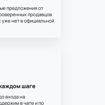
ые предложения от
проверенных продавцов
х уже нет в официальной
каждом шаге
до входа на
держим в чате и по