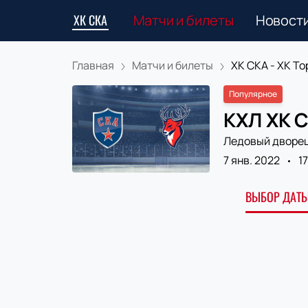
ХК СКА
Матчи и билеты
Новост
Главная
Матчи и билеты
ХК СКА - ХК Тор
Популярное
КХЛ ХК С
Ледовый дворе
7 янв. 2022
1
ВЫБОР ДАТЫ