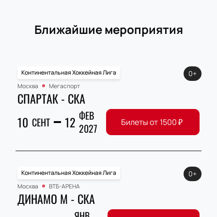
Ближайшие мероприятия
Континентальная Хоккейная Лига
0+
Москва
Мегаспорт
СПАРТАК - СКА
ФЕВ
10
12
СЕНТ
Билеты от
1500
₽
2027
Континентальная Хоккейная Лига
0+
Москва
ВТБ-АРЕНА
ДИНАМО М - СКА
ЯНВ