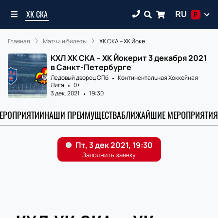
ХК СКА
RU
₽
Главная
Матчи и билеты
ХК СКА – ХК Йоке...
КХЛ ХК СКА – ХК Йокерит 3 декабря 2021
в Санкт-Петербурге
Ледовый дворец СПб
Континентальная Хоккейная
Лига
0+
3 дек. 2021
19:30
МЕРОПРИЯТИИ
НАШИ ПРЕИМУЩЕСТВА
БЛИЖАЙШИЕ МЕРОПРИЯТИЯ