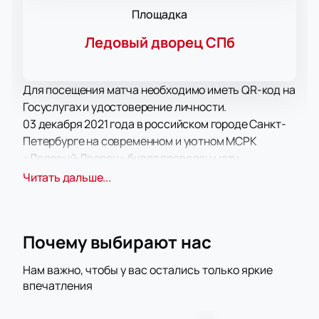
Площадка
Ледовый дворец СПб
Для посещения матча необходимо иметь QR-код на
Госуслугах и удостоверение личности.
03 декабря 2021 года в российском городе Санкт-
Петербурге на современном и уютном МСРК
«Ледовый Дворец» будет проведен матч
континентальной лиги с участием местного
Читать дальше...
коллектива «СКА» и их соперников из Хельсинки
под названием «Йокерит». Расписание начала
матча могут изменить.
Почему выбирают нас
Всего четырем коллективам КХЛ удалось
выигрывать заветный Кубок Гагарина больше
Нам важно, чтобы у вас остались только яркие
одного раза. Как раз одним из таких является
впечатления
знаменитый питерский «СКА». Кроме того, на счету
хоккеистов этой команды такие награды, как Кубок