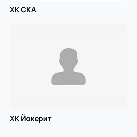
ХК СКА
ХК Йокерит