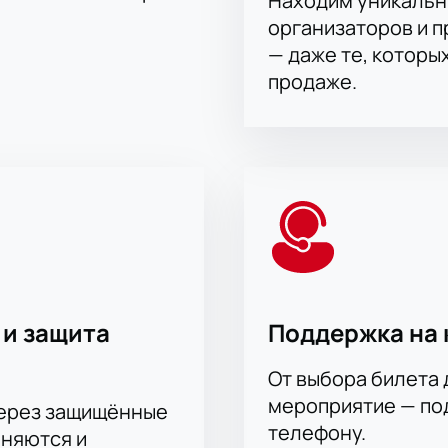
Находим уникальн
организаторов и 
— даже те, которы
продаже.
 и защита
Поддержка на 
От выбора билета 
мероприятие — под
через защищённые
телефону.
аняются и