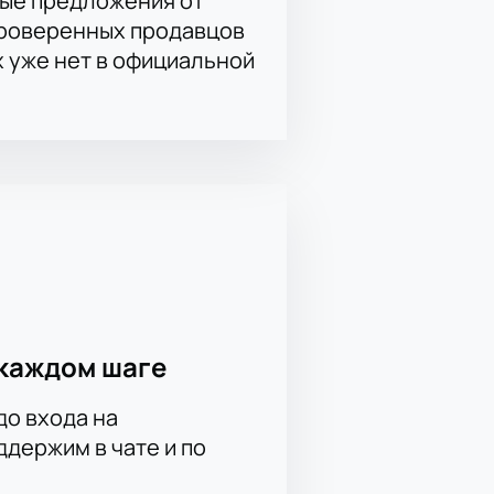
ые предложения от
проверенных продавцов
х уже нет в официальной
каждом шаге
до входа на
держим в чате и по