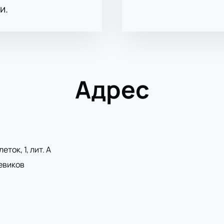
и.
Адрес
ток, 1, лит. А
евиков