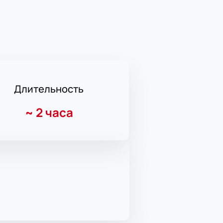
Длительность
~
2 часа