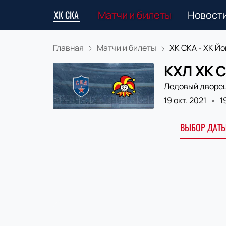
ХК СКА
Матчи и билеты
Новост
Главная
Матчи и билеты
ХК СКА - ХК Йок
КХЛ ХК С
Ледовый дворе
19 окт. 2021
1
ВЫБОР ДАТЫ