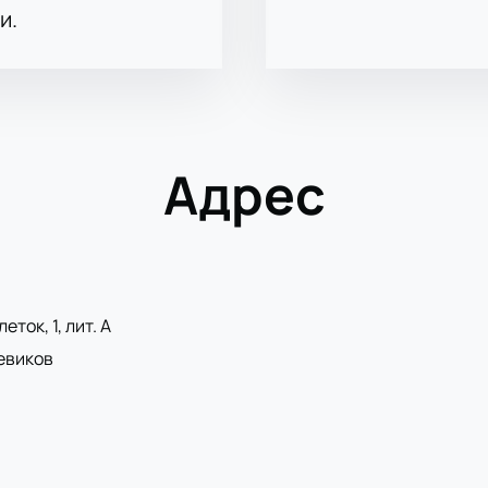
и.
Адрес
ток, 1, лит. А
евиков