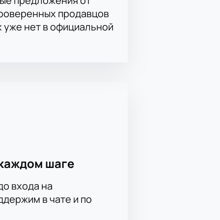
ые предложения от
проверенных продавцов
х уже нет в официальной
каждом шаге
до входа на
держим в чате и по