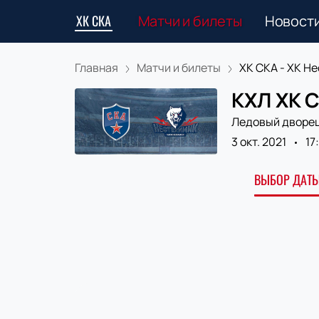
ХК СКА
Матчи и билеты
Новост
Главная
Матчи и билеты
ХК СКА - ХК Неф
КХЛ ХК С
Ледовый дворе
3 окт. 2021
17
ВЫБОР ДАТЫ