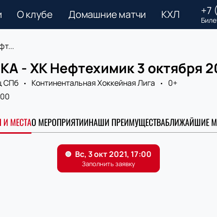
+7 
и
О клубе
Домашние матчи
КХЛ
Биле
т...
КА - ХК Нефтехимик 3 октября 2
ц СПб
Континентальная Хоккейная Лига
0+
:00
 И МЕСТА
О МЕРОПРИЯТИИ
НАШИ ПРЕИМУЩЕСТВА
БЛИЖАЙШИЕ М