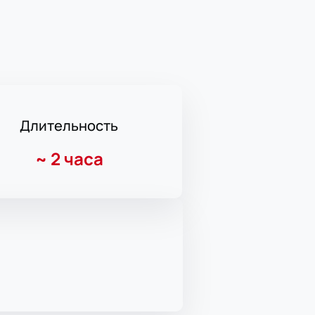
Длительность
~
2 часа