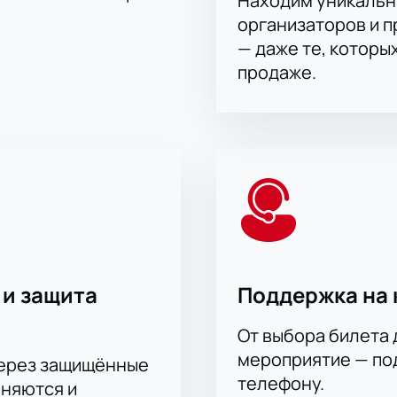
Находим уникальн
организаторов и 
— даже те, которы
продаже.
 и защита
Поддержка на 
От выбора билета 
мероприятие — под
через защищённые
телефону.
аняются и