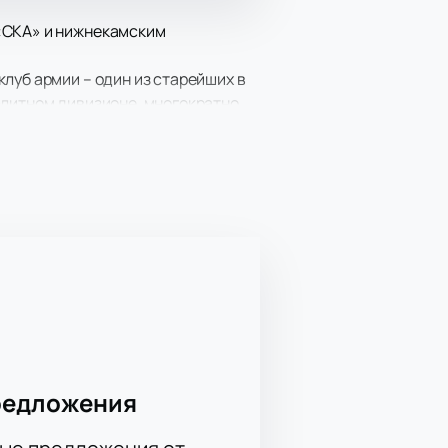
 «СКА» и нижнекамским
луб армии – один из старейших в
элитном дивизионе, многократно
советский период клуб провел в
нате России. На счету команды
В КХЛ «Нефтехимик» выступает с
х моментов и мастерства!
билетов онлайн удобна и
редложения