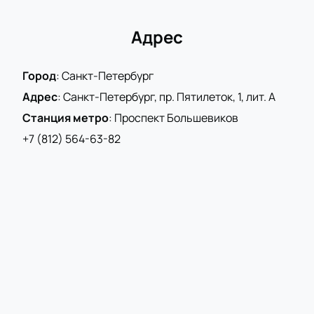
хоккейной лиги.
Узнайте исход игры между двумя сильными
Адрес
противниками вживую, поддерживая их с трибун
Ледового дворца. Купите билеты на матч СКА –
Город
:
Санкт-Петербург
Автомобилист и до встречи на игре!
Адрес
:
Санкт-Петербург, пр. Пятилеток, 1, лит. А
Станция метро
:
Проспект Большевиков
+7 (812) 564-63-82