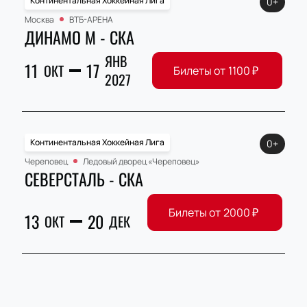
Континентальная Хоккейная Лига
0+
Москва
ВТБ-АРЕНА
ДИНАМО М - СКА
ЯНВ
11
17
ОКТ
Билеты от
1100
₽
2027
Континентальная Хоккейная Лига
0+
Череповец
Ледовый дворец «Череповец»
СЕВЕРСТАЛЬ - СКА
Билеты от
2000
₽
13
20
ОКТ
ДЕК