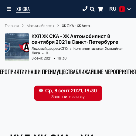
ХК СКА
RU
₽
Главная
Матчи и билеты
ХК СКА - ХК Авто...
КХЛ ХК СКА - ХК Автомобилист 8
сентября 2021 в Санкт-Петербурге
Ледовый дворец СПб
Континентальная Хоккейная
Лига
0+
8 сент. 2021
19:30
МЕРОПРИЯТИИ
НАШИ ПРЕИМУЩЕСТВА
БЛИЖАЙШИЕ МЕРОПРИЯТИЯ