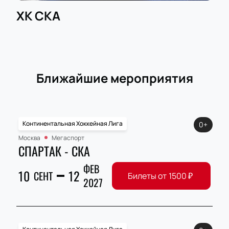
ХК СКА
Ближайшие мероприятия
Континентальная Хоккейная Лига
0+
Москва
Мегаспорт
СПАРТАК - СКА
ФЕВ
10
12
СЕНТ
Билеты от
1500
₽
2027