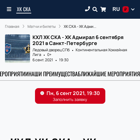
ХК СКА
RU
₽
Главная
Матчи и билеты
ХК СКА - ХК Адми...
КХЛ ХК СКА - ХК Адмирал 6 сентября
2021 в Санкт-Петербурге
Ледовый дворец СПб
Континентальная Хоккейная
Лига
0+
6 сент. 2021
19:30
МЕРОПРИЯТИИ
НАШИ ПРЕИМУЩЕСТВА
БЛИЖАЙШИЕ МЕРОПРИЯТИЯ