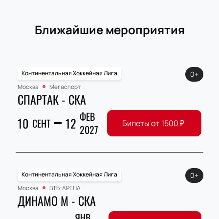
Ближайшие мероприятия
Континентальная Хоккейная Лига
0+
Москва
Мегаспорт
СПАРТАК - СКА
ФЕВ
10
12
СЕНТ
Билеты от
1500
₽
2027
Континентальная Хоккейная Лига
0+
Москва
ВТБ-АРЕНА
ДИНАМО М - СКА
ЯНВ