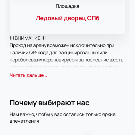
Площадка
Ледовый дворец СПб
!!! ВНИМАНИЕ !!!
Проход на арену возможен исключительно при
наличии QR-кода для вакцинированных или
переболевших коронавирусом за последние шесть
календарных месяцев, а также при предъявлении
удостоверения личности (паспорт/водительские
Читать дальше...
права).
06 сентября 2021 года в популярной петербургской
МСРК «Ледовый Дворец» состоится встреча
Почему выбирают нас
Континентальной Хоккейной Лиги, в которой
сыграют клубы «СКА» (Санкт-Петербург) и
Нам важно, чтобы у вас остались только яркие
«Адмирал» (Владивосток).
впечатления
Профессиональный хоккейный клуб из Санкт-
Петербурга «СКА» - один из старейших и один из