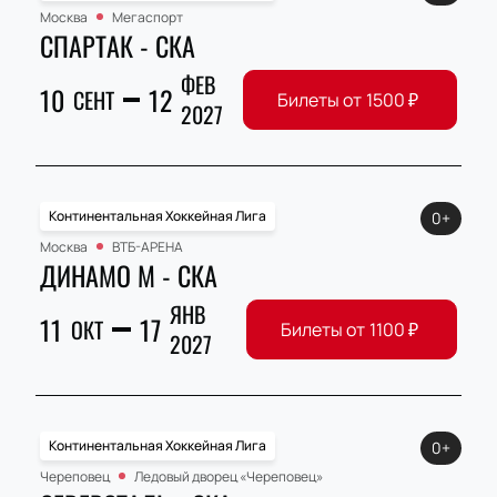
Москва
Мегаспорт
СПАРТАК - СКА
ФЕВ
10
12
СЕНТ
Билеты от
1500
₽
2027
Континентальная Хоккейная Лига
0+
Москва
ВТБ-АРЕНА
ДИНАМО М - СКА
ЯНВ
11
17
ОКТ
Билеты от
1100
₽
2027
Континентальная Хоккейная Лига
0+
Череповец
Ледовый дворец «Череповец»