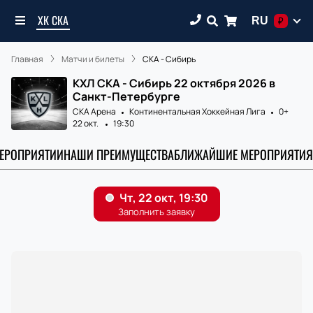
ХК СКА
RU
₽
Главная
Матчи и билеты
СКА - Сибирь
КХЛ СКА - Сибирь 22 октября 2026 в
Санкт-Петербурге
СКА Арена
Континентальная Хоккейная Лига
0+
22 окт.
19:30
МЕРОПРИЯТИИ
НАШИ ПРЕИМУЩЕСТВА
БЛИЖАЙШИЕ МЕРОПРИЯТИЯ