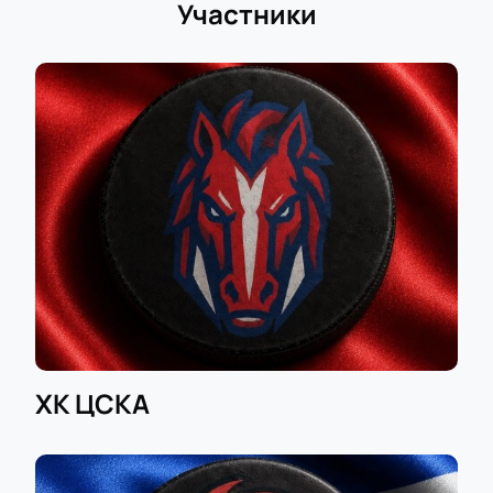
финала Кубка Гагарина онлайн: подбор
Участники
мест и бронирование
Билеты на матч ЦСКА — СКА можно легко
приобрести на нашем сайте. Для этого достаточно
всего нескольких минут свободного времени.
Выберите желаемые места на трибунах, проведите
оплату, и билеты будут отправлены на вашу
электронную почту. Их подлинность
гарантирована. Спешите занять лучшие места и
поддержать любимую команду!
ХК ЦСКА