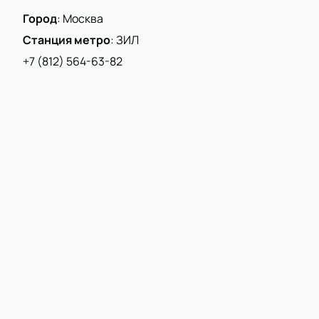
комнаты и разнообразные фуд-корты делают поход
Город
:
Москва
на хоккей настоящим праздником для всей семьи.
Станция метро
:
ЗИЛ
Вас ждёт захватывающее зрелище, эмоции до
последней секунды и возможность поддержать
+7 (812) 564-63-82
свою команду в одном из самых ярких
противостояний сезона!
Стоимость билетов
Купить билеты на плей-офф по самой выгодной
цене — задача простая. На нашем сайте есть
интерактивная карта трибун, которая позволяет
выбрать удобное место, увидеть свободные
билеты и их стоимость. Вы можете подобрать
категорию билетов, которая подходит именно вам
по цене и расположению.
Купить билеты на матч ЦСКА — СКА 1/8