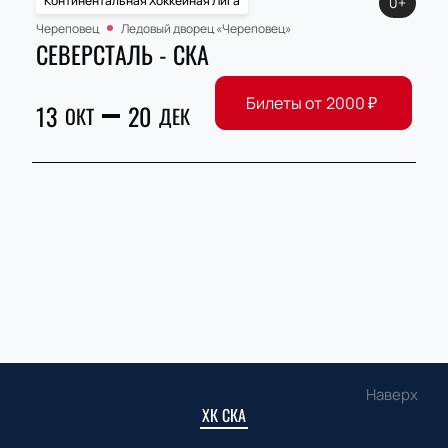
Континентальная Хоккейная Лига
0+
Череповец
Ледовый дворец «Череповец»
СЕВЕРСТАЛЬ - СКА
Билеты от
2000
₽
13
20
ОКТ
ДЕК
Наверх
ХК СКА