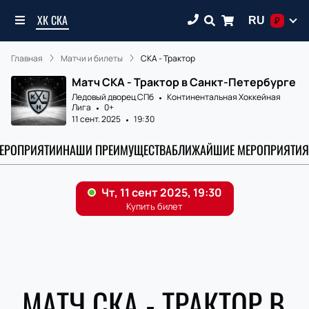
ХК СКА
RU
₽
Главная
Матчи и билеты
СКА - Трактор
Матч СКА - Трактор в Санкт-Петербурге
Ледовый дворец СПб
Континентальная Хоккейная
Лига
0+
11 сент. 2025
19:30
МЕРОПРИЯТИИ
НАШИ ПРЕИМУЩЕСТВА
БЛИЖАЙШИЕ МЕРОПРИЯТИЯ
МАТЧ СКА - ТРАКТОР В