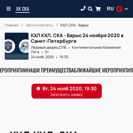
ХК СКА
RU
₽
Главная
Матчи и билеты
КХЛ. СКА - Барыс
КХЛ КХЛ. СКА - Барыс 24 ноября 2020 в
Санкт-Петербурге
Ледовый дворец СПб
Континентальная Хоккейная
Лига
0+
24 нояб. 2020
19:30
МЕРОПРИЯТИИ
НАШИ ПРЕИМУЩЕСТВА
БЛИЖАЙШИЕ МЕРОПРИЯТИЯ