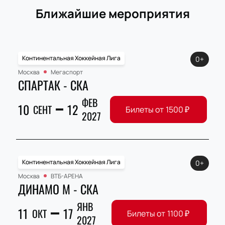
Ближайшие мероприятия
Континентальная Хоккейная Лига
0+
Москва
Мегаспорт
СПАРТАК - СКА
ФЕВ
10
12
СЕНТ
Билеты от
1500
₽
2027
Континентальная Хоккейная Лига
0+
Москва
ВТБ-АРЕНА
ДИНАМО М - СКА
ЯНВ
11
17
ОКТ
Билеты от
1100
₽
2027