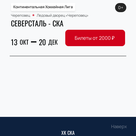
Континентальная Хоккейная Лига
0+
Череповец
Ледовый дворец «Череповец»
СЕВЕРСТАЛЬ - СКА
Билеты от
2000
₽
13
20
ОКТ
ДЕК
Наверх
ХК СКА