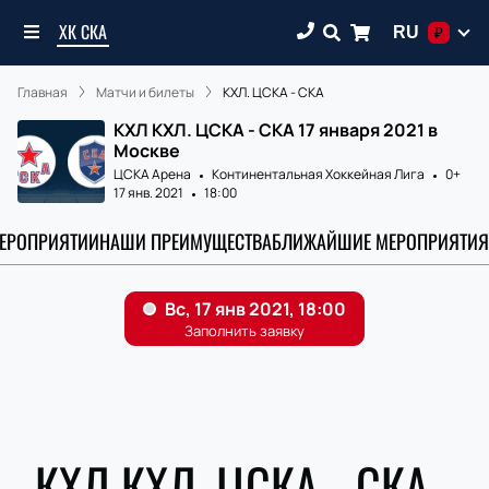
ХК СКА
RU
₽
Главная
Матчи и билеты
КХЛ. ЦСКА - СКА
КХЛ КХЛ. ЦСКА - СКА 17 января 2021 в
Москве
ЦСКА Арена
Континентальная Хоккейная Лига
0+
17 янв. 2021
18:00
МЕРОПРИЯТИИ
НАШИ ПРЕИМУЩЕСТВА
БЛИЖАЙШИЕ МЕРОПРИЯТИЯ
КХЛ КХЛ. ЦСКА - СКА