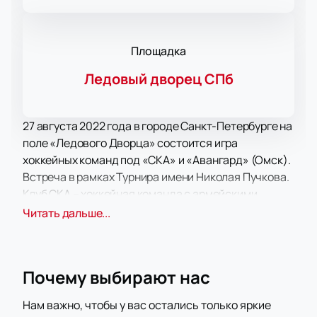
Площадка
Ледовый дворец СПб
27 августа 2022 года в городе Санкт-Петербурге на
поле «Ледового Дворца» состоится игра
хоккейных команд под «СКА» и «Авангард» (Омск).
Встреча в рамках Турнира имени Николая Пучкова.
Клуб СКА – хоккейная команда с армейскими
корнями. Свою историю начала в 50-х годах
Читать дальше...
прошлого века. За много лет выступлений
заработала статус одной из самых заслуженных и
титулованных в нашей стране. С 2008 армейцы
Почему выбирают нас
принимают участие в розыгрышах КХЛ. Питерский
клуб выигрывал Кубок Гагарина, Кубок Западной
Нам важно, чтобы у вас остались только яркие
конференции, Кубок Континента, Кубок Открытия,