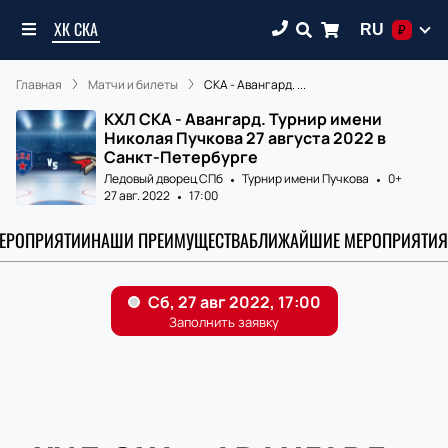
ХК СКА
RU
₽
Главная
Матчи и билеты
СКА - Авангард. ...
КХЛ СКА - Авангард. Турнир имени
Николая Пучкова 27 августа 2022 в
Санкт-Петербурге
Ледовый дворец СПб
Турнир имени Пучкова
0+
27 авг. 2022
17:00
МЕРОПРИЯТИИ
НАШИ ПРЕИМУЩЕСТВА
БЛИЖАЙШИЕ МЕРОПРИЯТИЯ